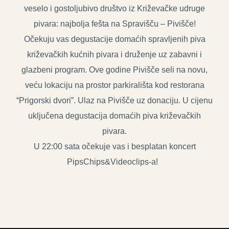
veselo i gostoljubivo društvo iz Križevačke udruge
pivara: najbolja fešta na Spravišču – Pivišče!
Očekuju vas degustacije domaćih spravljenih piva
križevačkih kućnih pivara i druženje uz zabavni i
glazbeni program. Ove godine Pivišče seli na novu,
veću lokaciju na prostor parkirališta kod restorana
“Prigorski dvori”. Ulaz na Pivišče uz donaciju. U cijenu
uključena degustacija domaćih piva križevačkih
pivara.
U 22:00 sata očekuje vas i besplatan koncert
PipsChips&Videoclips-a!