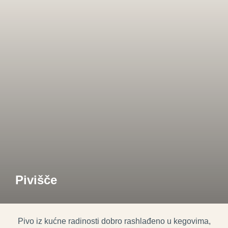
Skip
to
content
Pivišče
Pivo iz kućne radinosti dobro rashlađeno u kegovima,