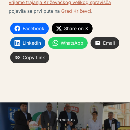
vrijeme trajanja Križevačkog velikog spravišča
pojavila se prvi puta na
Grad Križevci
.
Facebook
Share on X
LinkedIn
WhatsApp
Email
Copy Link
Previous