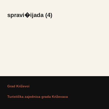
Skip
to
spravi�ijada (4)
content
Grad Križevci
Turistička zajednica grada Križevaca