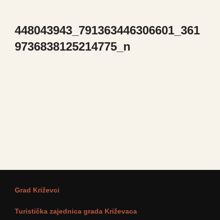
448043943_791363446306601_361
9736838125214775_n
Grad Križevci
Turistička zajednica grada Križevaca